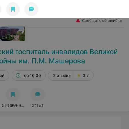
Избранное
Войти
Сообщить об ошибке
кий госпиталь инвалидов Великой
ойны им. П.М. Машерова
ной
до 16:30
3 отзыва
3.7
В ИЗБРАННОЕ
ОТЗЫВ