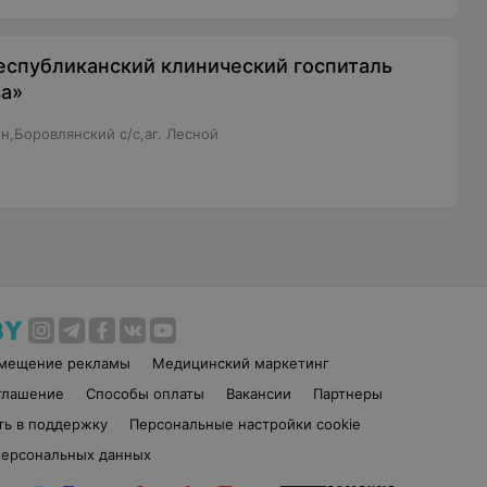
еспубликанский клинический госпиталь
ва»
н,Боровлянский с/с,аг. Лесной
змещение рекламы
Медицинский маркетинг
глашение
Способы оплаты
Вакансии
Партнеры
ть в поддержку
Персональные настройки cookie
персональных данных