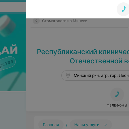
Поиск по сайту
Стоматология в Минске
Республиканский клиничес
Отечественной в
Минский р-н, агр. гор. Лес
ТЕЛЕФОНЫ
/
Главная
Наши услуги