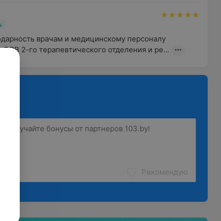
н
одарность врачам и медицинскому персоналу 
 ВОВ 2-го терапевтического отделения и ре...
Рекомендую