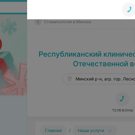
Поиск по сайту
Стоматология в Минске
Республиканский клиничес
Отечественной в
Минский р-н, агр. гор. Лесн
ТЕЛЕФОНЫ
/
Главная
Наши услуги