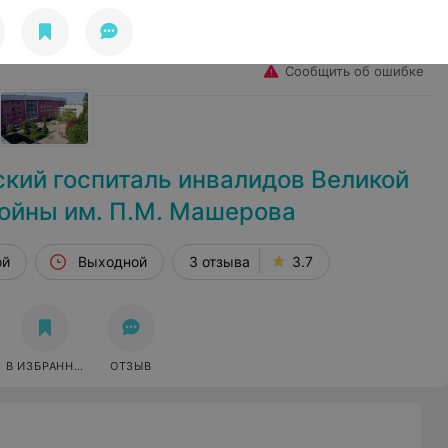
Избранное
Войти
Сообщить об ошибке
кий госпиталь инвалидов Великой
ойны им. П.М. Машерова
ой
Выходной
3 отзыва
3.7
В ИЗБРАННОЕ
ОТЗЫВ