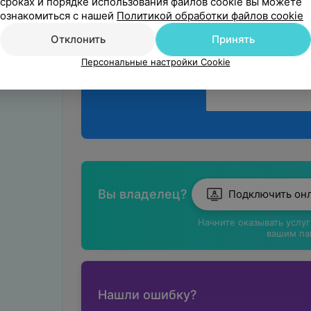
мнением
сроках и порядке использования файлов cookie вы можете
ознакомиться с нашей
Политикой обработки файлов cookie
Отклонить
Принять
Персональные настройки Cookie
Вы владелец?
Подключить он
Начните оказывать услу
вашим па
Нашли ошибку?