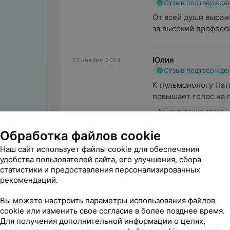
Отзыв подтвержде
От всей души выраж
за высокий професси
Юлия
21 ноября 2024
Отзыв подтвержде
К пульмонологу Ната
повышает голос на п
Консультация врача
Обработка файлов cookie
Рудницкая М.В.
28 марта 2024
Наш сайт использует файлы cookie для обеспечения
Отзыв подтвержде
удобства пользователей сайта, его улучшения, сбора
Хочу выразить благ
статистики и предоставления персонализированных
госпиталя ветеранов
рекомендаций.
Вы можете настроить параметры использования файлов
cookie или изменить свое согласие в более позднее время.
Поделитесь
Для получения дополнительной информации о целях,