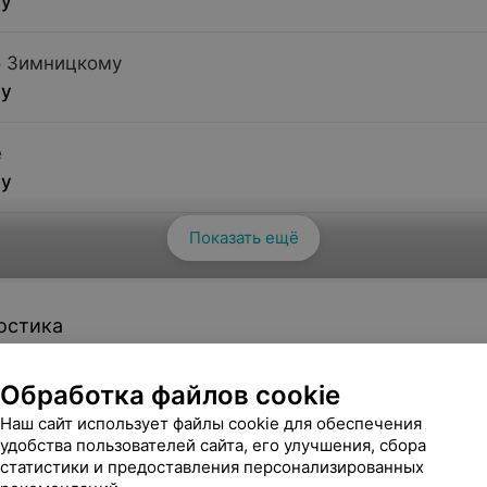
су
о Зимницкому
су
е
су
Показать ещё
Смотреть все
 моче
су
остика
су
Обработка файлов cookie
я диагностика (УЗИ)
Наш сайт использует файлы cookie для обеспечения
оче
удобства пользователей сайта, его улучшения, сбора
су
статистики и предоставления персонализированных