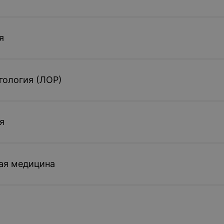
я
гология (ЛОР)
я
ая медицина