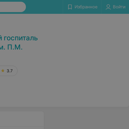
Избранное
Войти
Сообщить об ошибке
 госпиталь
. П.М.
3.7