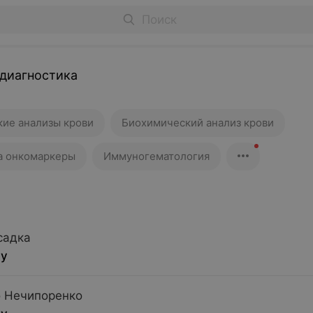
диагностика
ие анализы крови
Биохимический анализ крови
на онкомаркеры
Иммуногематология
садка
су
о Нечипоренко