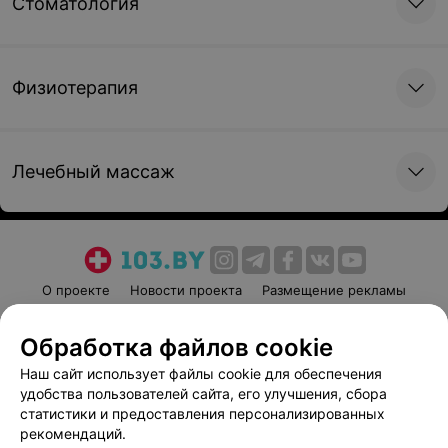
Стоматология
Физиотерапия
Лечебный массаж
О проекте
Новости проекта
Размещение рекламы
Медицинский маркетинг
Публичный договор
Обработка файлов cookie
Пользовательское соглашение
Способы оплаты
Наш сайт использует файлы cookie для обеспечения
Вакансии
Партнеры
удобства пользователей сайта, его улучшения, сбора
Написать руководителю 103.by
статистики и предоставления персонализированных
Написать в поддержку
рекомендаций.