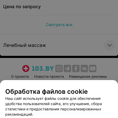
Цена по запросу
Смотреть все
Лечебный массаж
О проекте
Новости проекта
Размещение рекламы
Медицинский маркетинг
Публичный договор
Обработка файлов cookie
Пользовательское соглашение
Способы оплаты
Наш сайт использует файлы cookie для обеспечения
Вакансии
Партнеры
удобства пользователей сайта, его улучшения, сбора
Написать руководителю 103.by
статистики и предоставления персонализированных
Написать в поддержку
рекомендаций.